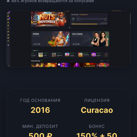
🔥 88% игроков возвращаются за бонусами
ГОД ОСНОВАНИЯ
ЛИЦЕНЗИЯ
2016
Curacao
МИН. ДЕПОЗИТ
БОНУС
500 ₽
150% + 50