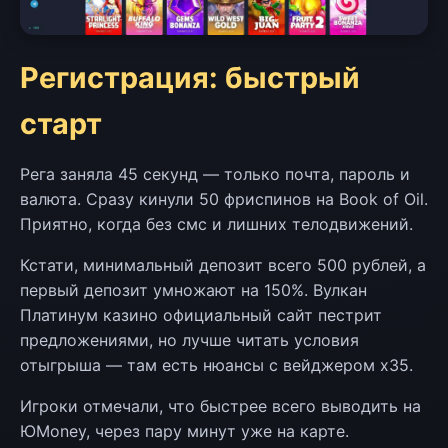
Регистрация: быстрый
старт
Рега заняла 45 секунд — только почта, пароль и
валюта. Сразу кинули 50 фриспинов на Book of Oil.
Приятно, когда без смс и лишних телодвижений.
Кстати, минимальный депозит всего 500 рублей, а
первый депозит умножают на 150%. Вулкан
Платинум казино официальный сайт пестрит
предложениями, но лучше читать условия
отыгрыша — там есть нюансы с вейджером x35.
Игроки отмечали, что быстрее всего выводить на
ЮMoney, через пару минут уже на карте.