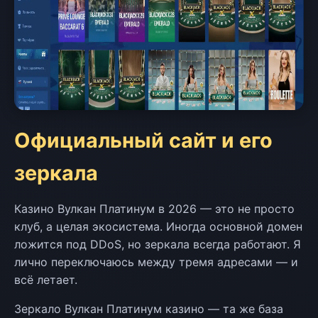
Официальный сайт и его
зеркала
Казино Вулкан Платинум в 2026 — это не просто
клуб, а целая экосистема. Иногда основной домен
ложится под DDoS, но зеркала всегда работают. Я
лично переключаюсь между тремя адресами — и
всё летает.
Зеркало Вулкан Платинум казино — та же база