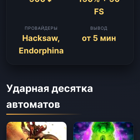
FS
ПРОВАЙДЕРЫ
ВЫВОД
Hacksaw,
от 5 мин
Endorphina
Ударная десятка
автоматов